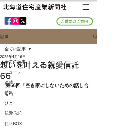
ご購読のご案内
記事
全ての記事
2025年4月16日
全ての記事
想いを叶える親愛信託
ニュース
66
連載
第66回「空き家にしないための話し合
特集
い」
ひと
親愛信託
住区BOX