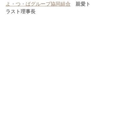
よ・つ・ばグループ協同組合
　親愛ト
ラスト理事長