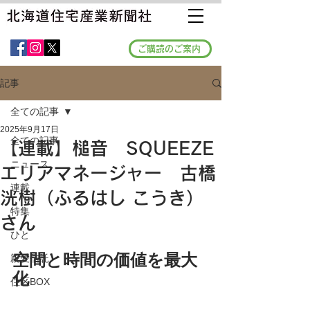
ご購読のご案内
記事
全ての記事
2025年9月17日
全ての記事
【連載】槌音 SQUEEZE
ニュース
エリアマネージャー 古橋
連載
洸樹（ふるはし こうき）
特集
さん
ひと
空間と時間の価値を最大
親愛信託
化
住区BOX