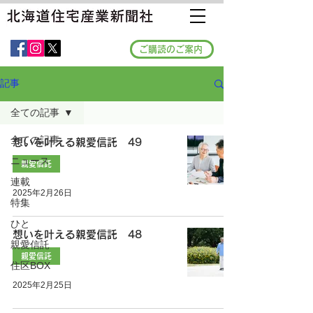
ご購読のご案内
記事
全ての記事
全ての記事
想いを叶える親愛信託 49
ニュース
親愛信託
連載
2025年2月26日
特集
ひと
想いを叶える親愛信託 48
親愛信託
親愛信託
住区BOX
2025年2月25日