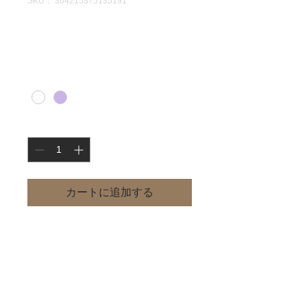
SKU： 364215375135191
商品名
価
￥20
格
色
*
数量
*
カートに追加する
商品の詳細を入力してください。あな
たの商品の特徴やおすすめのポイント
をわかりやすく説明しましょう。
商品情報