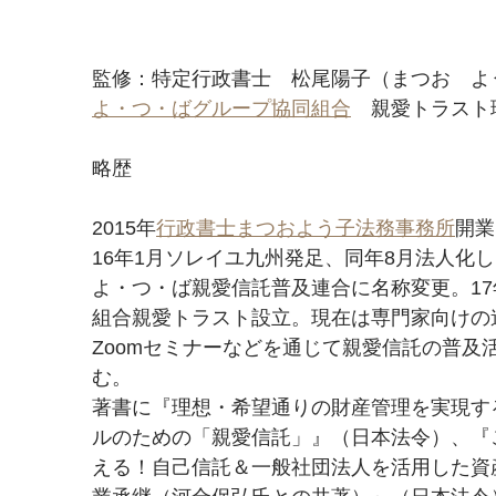
監修：特定行政書士　松尾陽子（まつお　よ
よ・つ・ばグループ協同組合
　親愛トラスト
略歴
2015年
行政書士まつおよう子法務事務所
開業
16年1月ソレイユ九州発足、同年8月法人化
よ・つ・ば親愛信託普及連合に名称変更。17
組合親愛トラスト設立。現在は専門家向けの
Zoomセミナーなどを通じて親愛信託の普及
む。
著書に『理想・希望通りの財産管理を実現す
ルのための「親愛信託」』（日本法令）、『
える！自己信託＆一般社団法人を活用した資