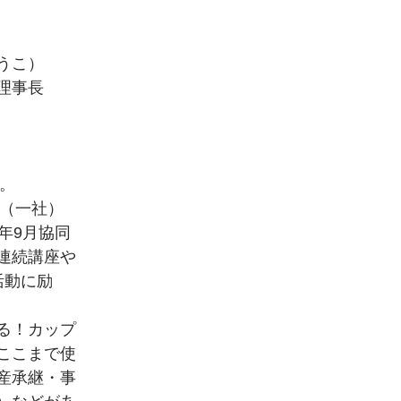
うこ）
理事長
。
し（一社）
年9月協同
連続講座や
活動に励
る！カップ
ここまで使
産承継・事