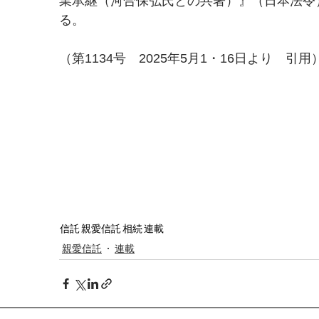
業承継（河合保弘氏との共著）』（日本法令
る。
（第1134号　2025年5月1・16日より　引用
信託
親愛信託
相続
連載
親愛信託
連載