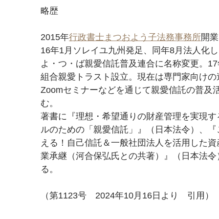
略歴
2015年
行政書士まつおよう子法務事務所
開業
16年1月ソレイユ九州発足、同年8月法人化
よ・つ・ば親愛信託普及連合に名称変更。17
組合親愛トラスト設立。現在は専門家向けの
Zoomセミナーなどを通じて親愛信託の普及
む。
著書に『理想・希望通りの財産管理を実現す
ルのための「親愛信託」』（日本法令）、『
える！自己信託＆一般社団法人を活用した資
業承継（河合保弘氏との共著）』（日本法令
る。
（第1123号　2024年10月16日より　引用）