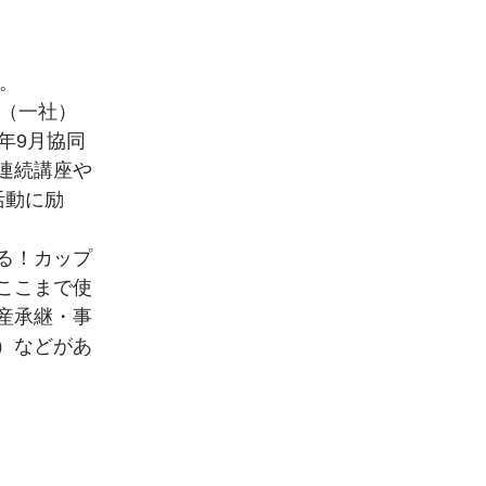
。
し（一社）
年9月協同
連続講座や
活動に励
る！カップ
ここまで使
産承継・事
）などがあ